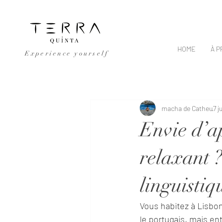
HOME
À 
Experience yourself
All Posts
retreat
macha de Catheu
7 j
Envie d’a
relaxant 
linguistiq
Vous habitez à Lisbon
le portugais, mais ent