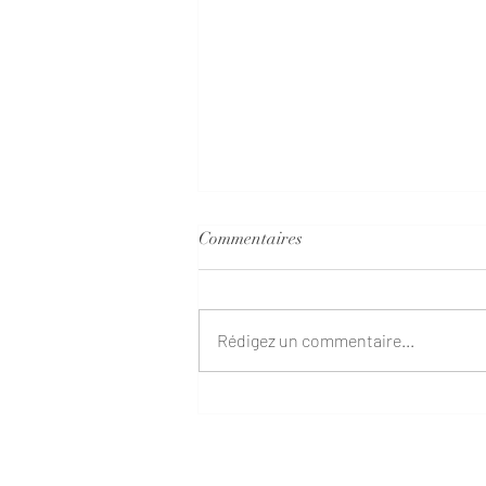
Commentaires
Rédigez un commentaire...
Les Constellations Familiales à
Terra Quinta