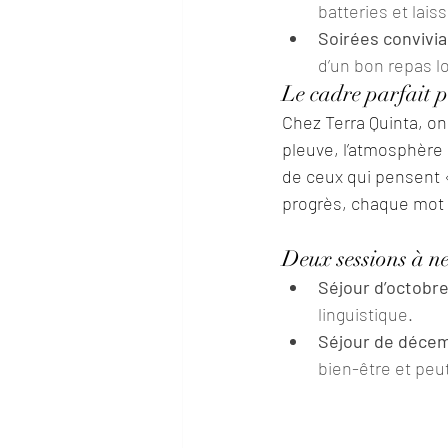
batteries et lais
Soirées convivia
d’un bon repas lo
Le cadre parfait p
Chez Terra Quinta, on v
pleuve, l’atmosphère 
de ceux qui pensent «
progrès, chaque mot 
Deux sessions à n
Séjour d’octobr
linguistique.
Séjour de déce
bien-être et pe