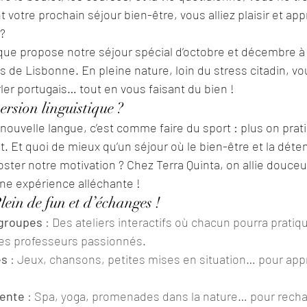
t votre prochain séjour bien-être, vous alliez plaisir et ap
?
ue propose notre séjour spécial d’octobre et décembre à T
de Lisbonne. En pleine nature, loin du stress citadin, vo
ler portugais… tout en vous faisant du bien !
rsion linguistique ?
nouvelle langue, c’est comme faire du sport : plus on prati
 Et quoi de mieux qu’un séjour où le bien-être et la déten
ter notre motivation ? Chez Terra Quinta, on allie douceur
ne expérience alléchante !
ein de fun et d’échanges !
 groupes
 : Des ateliers interactifs où chacun pourra pratiq
des professeurs passionnés.
es
 : Jeux, chansons, petites mises en situation… pour app
ente
 : Spa, yoga, promenades dans la nature… pour rechar