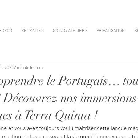
PROPOS
RETRAITES
SOINS / ATELIERS
PRIVATISATION
B
uin 2025
2 min de lecture
pprendre le Portugais… tou
? Découvrez nos immersions
ues à Terra Quinta !
ne et vous avez toujours voulu maîtriser cette langue mag
re le boulot, les courses, et la vie quotidienne, vous ne tr