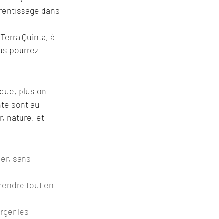
prentissage dans 
erra Quinta, à 
us pourrez 
que, plus on 
te sont au 
, nature, et 
uer, sans 
rendre tout en 
ger les 