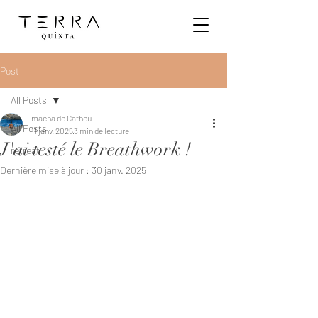
Post
All Posts
macha de Catheu
All Posts
11 janv. 2025
3 min de lecture
J'ai testé le Breathwork !
retreat
Dernière mise à jour :
30 janv. 2025