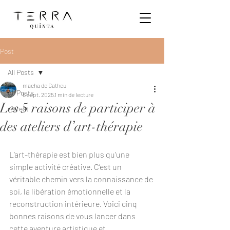
Post
All Posts
macha de Catheu
All Posts
6 sept. 2025
1 min de lecture
Les 5 raisons de participer à
retreat
des ateliers d’art-thérapie
L’art-thérapie est bien plus qu’une 
simple activité créative. C’est un 
véritable chemin vers la connaissance de 
soi, la libération émotionnelle et la 
reconstruction intérieure. Voici cinq 
bonnes raisons de vous lancer dans 
cette aventure artistique et 