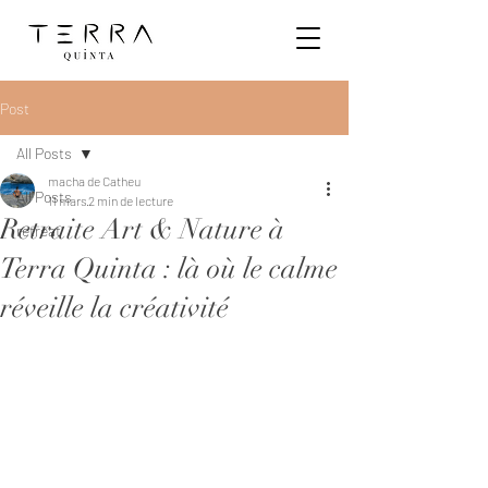
Post
All Posts
macha de Catheu
All Posts
11 mars
2 min de lecture
Retraite Art & Nature à
retreat
Terra Quinta : là où le calme
réveille la créativité