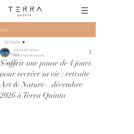
Post
All Posts
macha de Catheu
All Posts
1 avr.
3 min de lecture
S’offrir une pause de 4 jours
retreat
pour recréer sa vie : retraite
Art & Nature – décembre
2026 à Terra Quinta