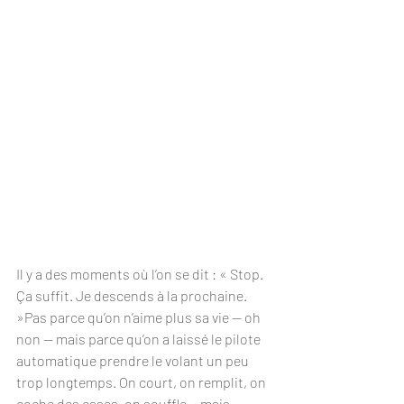
Il y a des moments où l’on se dit : « Stop. 
Ça suffit. Je descends à la prochaine. 
»Pas parce qu’on n’aime plus sa vie — oh 
non — mais parce qu’on a laissé le pilote 
automatique prendre le volant un peu 
trop longtemps. On court, on remplit, on 
coche des cases, on souffle… mais 