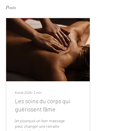
Posts
8 août 2026
∙
2
min
Les soins du corps qui
guérissent l’âme
(et pourquoi un bon massage
peut changer une retraite