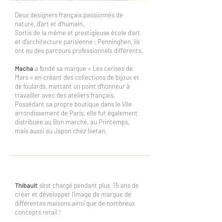
Deux designers français passionnés de
nature, d’art et d’humain.
Sortis de la même et prestigieuse école d’art
et d’architecture parisienne : Penninghen, ils
ont eu des parcours professionnels différents.
Macha
a fondé sa marque « Les cerises de
Mars » en créant des collections de bijoux et
de foulards, mettant un point d’honneur à
travailler avec des ateliers français.
Possédant sa propre boutique dans le VIIe
arrondissement de Paris, elle fut également
distribuée au Bon marché, au Printemps,
mais aussi au Japon chez Isetan.
Thibault
s’est chargé pendant plus 15 ans de
créer et développer l’image de marque de
différentes maisons ainsi que de nombreux
concepts retail !