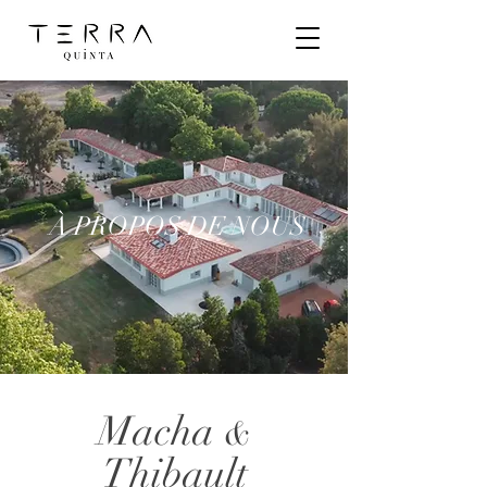
À PROPOS DE NOUS
Macha
&
Thibault