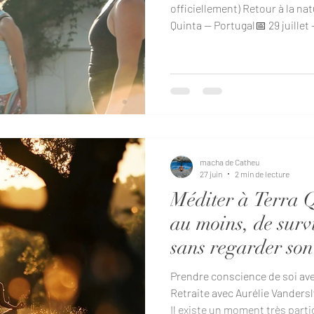
officiellement) Retour à la na
Quinta — Portugal📅 29 juillet 
être synonyme de repos. Dans 
passent surtout cette périod
“urgents” en maillot de bain,
être relaxantes mais organis
militaire, ou tenter de médite
de glace fondue. Le cor
macha de Catheu
27 juin
2 min de lecture
Méditer à Terra Q
au moins, de surv
sans regarder son
Prendre conscience de soi ave
Retraite avec Aurélie Vandersl
Il existe un moment très parti