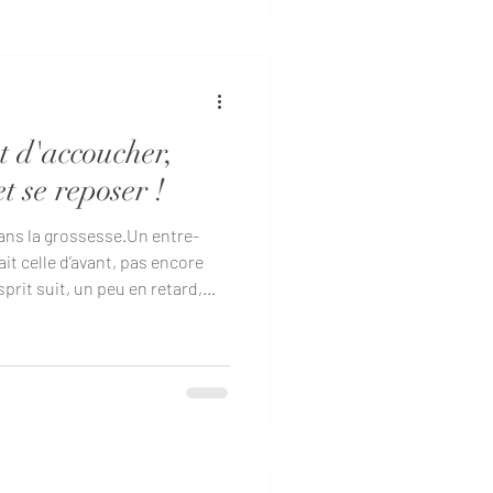
uffit pour tout réinitialiser. 1
t d'accoucher,
t se reposer !
ans la grossesse.Un entre-
ait celle d’avant, pas encore
sprit suit, un peu en retard,
de ce passage, une question
t ? Bienvenue à Terra Quinta. À
isbonne, mais à des années-
e retraite prénatale pensée
st pas une parenthèse “bien-