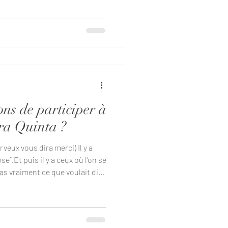
n génération, influençant la
ons à nous-mêmes, à nos
au monde qui nous entoure. Les
frent une approche unique pour
 profondes, en aidant
ons de participer à
rra Quinta ?
veux vous dira merci) Il y a
e”.Et puis il y a ceux où l’on se
as vraiment ce que voulait dire
souvent partie de la deuxième
éroport de Lisbonne, au milieu
que chose se passe : le rythme
ans stratégie. Sans