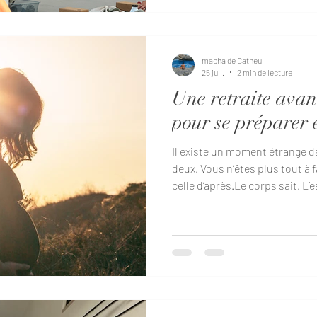
“optimisation”. Et parfois, ça s
macha de Catheu
25 juil.
2 min de lecture
Une retraite avan
pour se préparer e
Il existe un moment étrange d
deux. Vous n’êtes plus tout à f
celle d’après.Le corps sait. L’e
comme souvent. Et au milieu 
simple :où se reposer vraimen
30 minutes de l’aéroport de L
lumière du bruit du monde. Un
autrement Cette Babymoon n’e
être” de plus. C