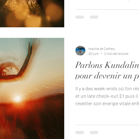
moment où l’on réalise qu’on a
automatiquement à huit pers
sans ressentir quoi que ce soit
ce moment-là que la méditat
séduisante. Pas forcément par
spirituelle.Mais parce qu’on
macha de Catheu
20 juin
2 min de lecture
Parlons Kundalini
pour devenir un p
Il y a des week-ends où l’on 
et un late check-out.Et puis il 
réveiller son énergie vitale e
plexus solaire, ses traumatism
notifications WhatsApp non lu
Energy Activation Training a
suffisamment intense pour fair