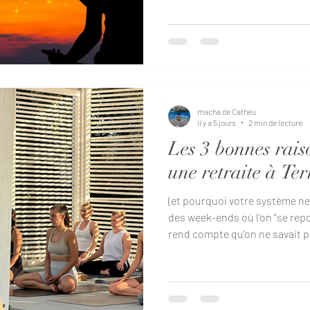
être transmis de génération e
manière dont nous nous reli
familles, à nos relations et 
Constellations Familiales of
explorer ces dynamiques plus
macha de Catheu
il y a 5 jours
2 min de lecture
Les 3 bonnes rais
une retraite à Te
(et pourquoi votre système ner
des week-ends où l’on “se repos
rend compte qu’on ne savait p
se reposer. Terra Quinta fait 
catégorie. À 30 minutes de l’a
de la nature portugaise, quel
interne change. Sans effort. S