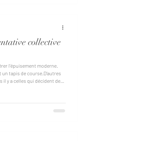
rsonnes qui ont déjà prononcé
tative collective
gérer l’épuisement moderne.
 un tapis de course.D’autres
 il y a celles qui décident de
 de la campagne portugaise
re chose que des notifications
ielle. Franchement, c’est
aine. Du 27 juin au 2 juillet
te à Terra Quinta pour une