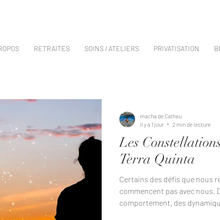
PROPOS
RETRAITES
SOINS / ATELIERS
PRIVATISATION
B
macha de Catheu
il y a 1 jour
2 min de lecture
Les Constellation
Terra Quinta
Certains des défis que nous r
commencent pas avec nous. 
comportement, des dynamiqu
croyances et des expériences