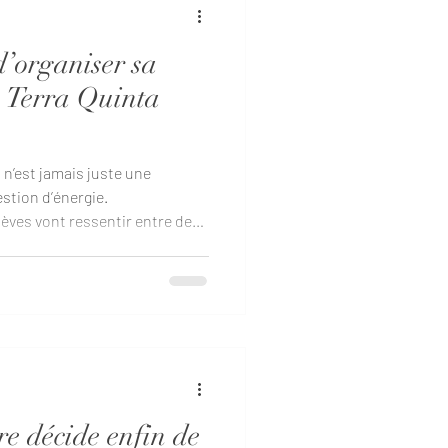
d’organiser sa
à Terra Quinta
 n’est jamais juste une
estion d’énergie.
lèves vont ressentir entre deux
lus sur le tapis mais encore
t précisément là que Terra
nne, change la donne. Un
portugaise, pensé comme un
haleureux, habité. Voici 5
s, et u
e décide enfin de