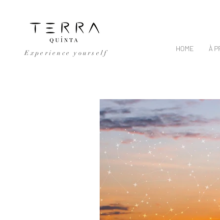
HOME
À 
Experience yourself
All Posts
retreat