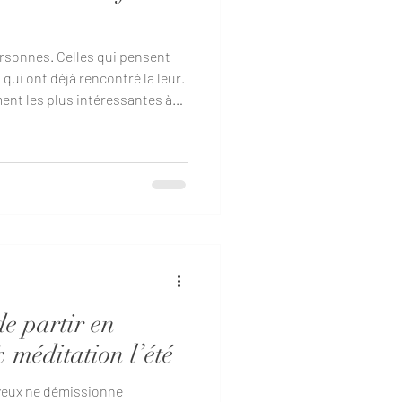
ersonnes. Celles qui pensent
 qui ont déjà rencontré la leur.
ent les plus intéressantes à
dans le langage thérapeutique,
é mystérieuse cachée dans votre
éfique de vous-même
aucoup plus subtil. Et
e, c'est tout ce que nous
de partir en
 méditation l’été
veux ne démissionne