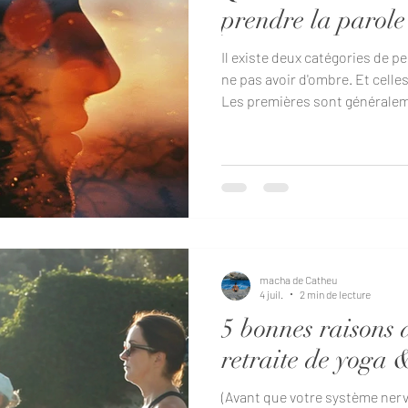
prendre la parole
Il existe deux catégories de p
ne pas avoir d'ombre. Et celles
Les premières sont généralem
observer. Parce que l'ombre, 
n'a rien à voir avec une entit
cave ou avec une version mal
attendant son heure. C'est be
beaucoup plus humain. L'ombr
avons appris à ne pas mo
macha de Catheu
4 juil.
2 min de lecture
5 bonnes raisons 
retraite de yoga &
(Avant que votre système ner