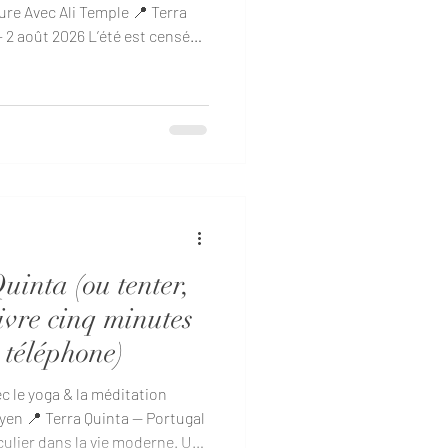
ture Avec Ali Temple 📍 Terra
– 2 août 2026 L’été est censé
la réalité, beaucoup de gens
e à : répondre à des messages
 réserver des vacances censées
ées comme une opération
r entre deux enfants couverts
uinta (ou tenter,
ivre cinq minutes
 téléphone)
c le yoga & la méditation
yen 📍 Terra Quinta — Portugal
culier dans la vie moderne. Un