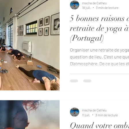
macha de Catheu
18 juil.
3 min de lecture
5 bonnes raisons 
retraite de yoga 
(Portugal)
Organiser une retraite de yoga
question de lieu. C’est une qu
D’atmosphère. De ce que les é
pratiques, quand ils ne sont p
profondément dedans. Et c’es
Quinta, à 30 minutes de Lisbo
centre niché dans la nature 
refuge vivant : simple, beau, c
bonnes raisons (très concrète
macha de Catheu
11 juil.
3 min de lecture
Quand votre ombr