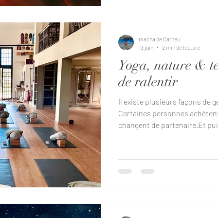
attirer immédiatement les pe
les mots « alignement
macha de Catheu
13 juin
2 min de lecture
Yoga, nature & ten
de ralentir
Il existe plusieurs façons de 
Certaines personnes achètent
changent de partenaire.Et puis
partir faire du yoga au milieu
pour essayer de ressentir aut
et une légère fatigue existent
probablement l’option la plus s
2026, Nikkie Timney vous invi
retraite de 5