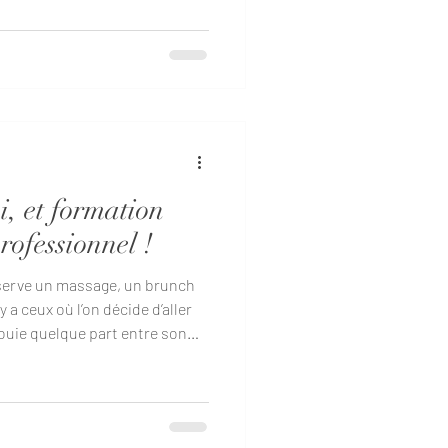
 répondu « ça va »
onnes dans la même journée
 de précis. En général, c’est à
ion commence à devenir
ce qu’on rêve d’illumination
, et formation
rofessionnel !
réserve un massage, un brunch
y a ceux où l’on décide d’aller
nfouie quelque part entre son
es d’enfance et trois
es. Bienvenue à la Kundalini
vec Templo d’Alma.Un nom
e fuir les sceptiques et