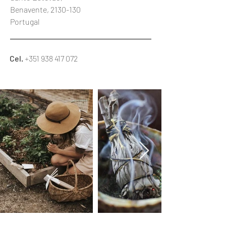
Benavente,
2130-130
Portugal
Cel.
+351 938 417 072