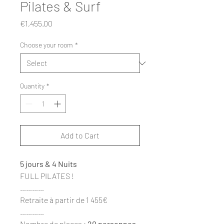
Pilates & Surf
Price
€1,455.00
Choose your room
*
Quantity
*
Add to Cart
5 jours & 4 Nuits
FULL PILATES !
…………
Retraite à partir de 1 455€
…………
Nombre de places :
20 personnes