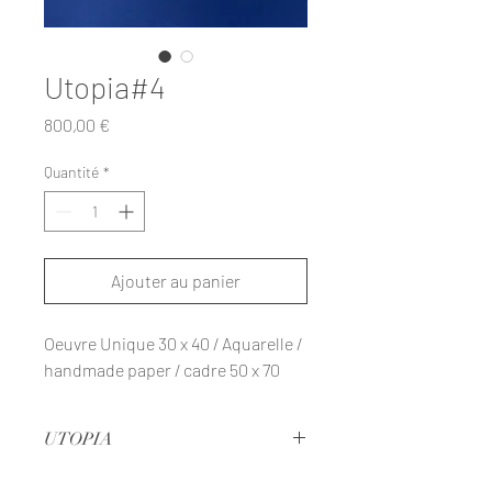
Utopia#4
Prix
800,00 €
Quantité
*
Ajouter au panier
Oeuvre Unique 30 x 40 / Aquarelle /
handmade paper / cadre 50 x 70
UTOPIA
L’œil se perd au détour de ces courbes